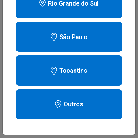
Rio Grande do Sul
MASCARA AIRFIT N30i TAMANHO
P
Assine Agora
São Paulo
MASCARA AIRFIT N30i TAMANHO
M (STANDARD)
Tocantins
Assine Agora
BORDA MASCARA N5 BMC
TAMANHO M - COD NOVO
Outros
Assine Agora