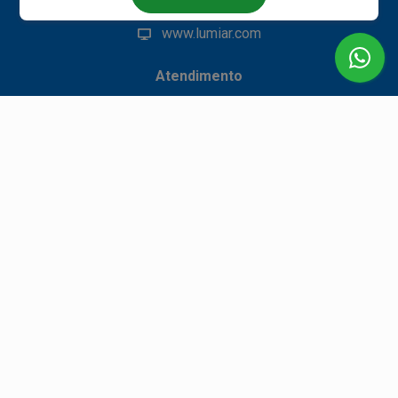
falecom@lumiarsaude.com.br
www.lumiar.com
Atendimento
Segunda à Sexta-feira
Das 08h às 17h48m
Nossas Unidades