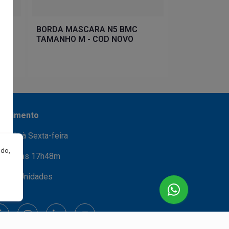
BORDA MASCARA N5 BMC
TAMANHO M - COD NOVO
endimento
gunda à Sexta-feira
ndo,
s 08h às 17h48m
ssas Unidades