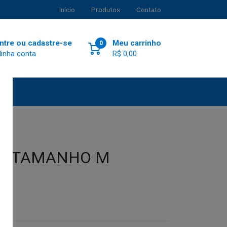
Início
Produtos
Contato
ntre ou cadastre-se
Meu carrinho
0
inha conta
R$ 0,00
30 TAMANHO M