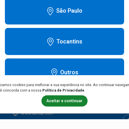
São Paulo
ARA AIRFIT N30i
MASCARA AIRFIT N30i
ANHO P
TAMANHO M (STANDARD)
Tocantins
Contato
At
Outros
(11) 99156-0041
Se
lizamos cookies para melhorar a sua experiência no site. Ao continuar navega
0800 080 0005
Da
ê concorda com a nossa
Política de Privacidade
.
(11) 3775-0752
No
Aceitar e continuar
falecom@lumiarsaude.com.br
www.lumiar.com