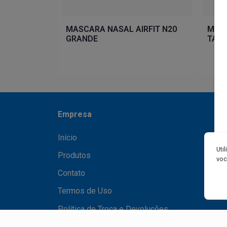
MASCARA NASAL AIRFIT N20
MASC
GRANDE
TAM
Empresa
Início
Uti
Produtos
voc
Contato
Termos de Uso
Política de Troca e Devoluções
Política de Privacidade