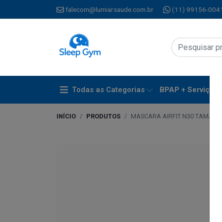
falecom@lumiarsaude.com.br
(11) 99156-004
Todas as Categorias
BPAP + Serviços
INÍCIO
PRODUTOS
MASCARA AIRFIT N30 TAMAN