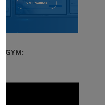
Ver Produtos
YM: