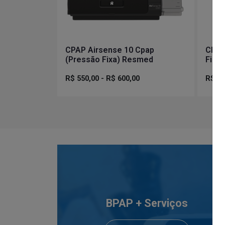
CPAP Airsense 10 Cpap
CPAP
(Pressão Fixa) Resmed
Fishe
R$ 550,00 - R$ 600,00
R$ 75
BPAP + Serviços