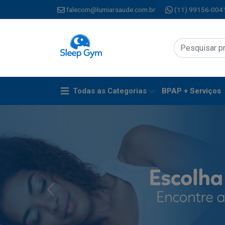
falecom@lumiarsaude.com.br
(11) 99156-004
Todas as Categorias
BPAP + Serviços
Anterior