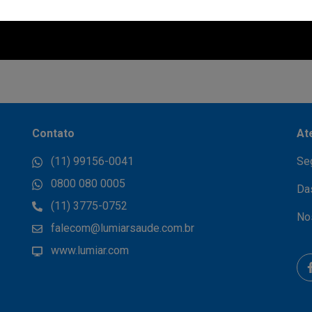
Contato
At
(11) 99156-0041
Se
0800 080 0005
Da
(11) 3775-0752
No
falecom@lumiarsaude.com.br
www.lumiar.com