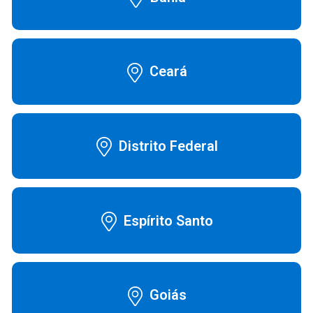
 Automático SleepStyle -
Ceará
r & Paykel
0,00 - R$ 800,00
Distrito Federal
Espírito Santo
CPAP + Serviços
Goiás